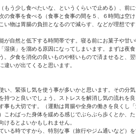
（もう少し食べたいな、というくらいで止める）、前に
次の食事を食べる（食事と食事の間を５、６時間は空け
こい物は胃腸の負担となるので減らす、などが理想です
能が自然と低下する時間帯です。寝る前にお菓子や甘い
「湿痰」を溜める原因になってしまいます。まずは夜食
う。夕食を消化の良いものや軽いもので済ませると、翌
に違いが出てくると思います。
使い、緊張し気を使う事が多いかと思います。その分気
を持つと良いでしょう。ストレスを解消し気の流れを良
す事も大切です。（運動は胃腸や全身の働きを良くし「
）こわばった身体を緩める感じでぶらぶら歩くとか、た
向けるとよいかもしれません。
ている時ですから、特別な事（旅行やジム通いなど）を