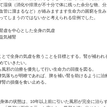
て湿痰（消化や排泄が不十分で体に残った余分な物、分
血管に溜まるなど）が絡みますます生命力の困窮を生み
ってしまうのではないかと考えられる症例でした。
腎虚を中心とした全身の気虚　
益気補腎
ことで全身の気虚を救うことを目標とする。腎が補われ
めていきたい。
ら風邪の治療を優先して行い生命力の回復を図る。
脾気落ちが明瞭であれば、脾を補い腎を助けるように治
脾腎の損傷を食い止める。
お身体の状態は、10年以上前に引いた風邪が完全に治ら