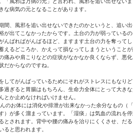
。「風邪は万病の元」と言われ、風邪を追い出せないま
きな病気の元となることがあります。
期間、風邪を追い出せないできたのかというと、追い出
裕が出てこなかったからです。土台の力が弱っているの
がんばればがんばるほど、ますます土台の力を奪ってし
蓄えるどころか、かえって損なってしまうということが
の痛みや肩こりなどの症状がなかなか良くならず、悪化
状だからなのですね。
をしてがんばっているためにそれがストレスにもなりど
多過ぎると胃腸はもちろん、生命力全体にとって大きな
んとか止めなければいけません。
さんのお体には消化や排泄が出来なかった余分なもの（
す）が多く溜まっています。「湿痰」は気血の流れを停
るとされます。背中や腰の痛みを治りにくくさせ、だる
いると思われます。