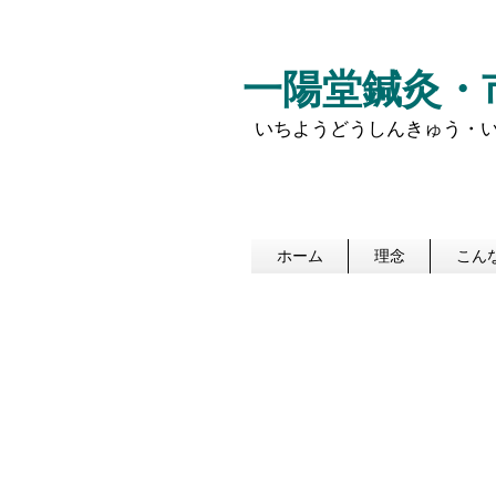
一陽堂鍼灸​
いちようどうしんきゅう・
ホーム
理念
こん