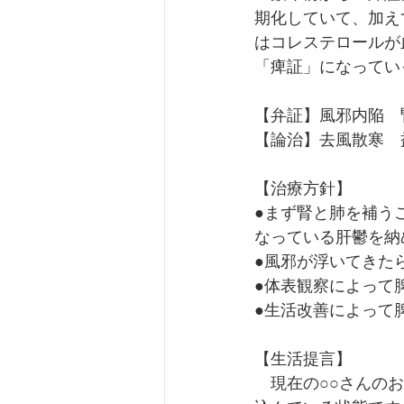
期化していて、加え
はコレステロールが
「痺証」になってい
【弁証】風邪内陥　
【論治】去風散寒　
【治療方針】
●まず腎と肺を補う
なっている肝鬱を納
●風邪が浮いてきた
●体表観察によって
●生活改善によって
【生活提言】
　現在の○○さんの