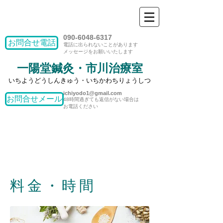
090-6048-6317
お問合せ電話
​電話に出られないことがあります
​メッセージをお願いいたします
一陽堂鍼灸​・市川治療室
いちようどうしんきゅう・いちかわちりょうしつ
ichiyodo1@gmail.com
お問合せメール
​48時間過ぎても返信がない場合は
お電話ください
料金・
時間