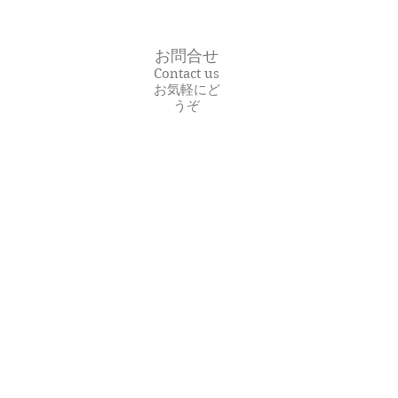
お問合せ
Contact us
​お気軽にど
うぞ
​090-6048-6317
電話に出られないことがあ
ります。留守電に伝言をお
願い致します。
アクセス