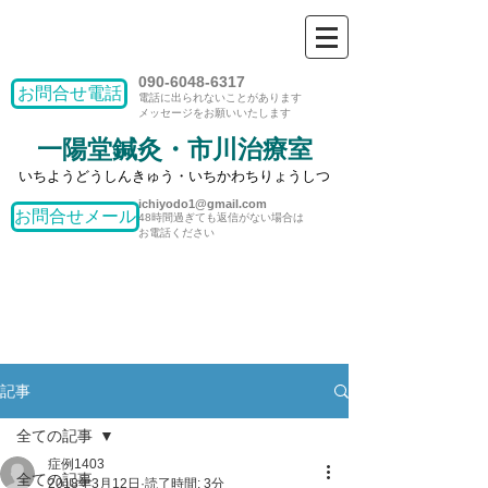
090-6048-6317
お問合せ電話
​電話に出られないことがあります
​メッセージをお願いいたします
一陽堂鍼灸​・市川治療室
いちようどうしんきゅう・いちかわちりょうしつ
ichiyodo1@gmail.com
お問合せメール
​48時間過ぎても返信がない場合は
お電話ください
記事
全ての記事
症例1403
全ての記事
2018年3月12日
読了時間: 3分