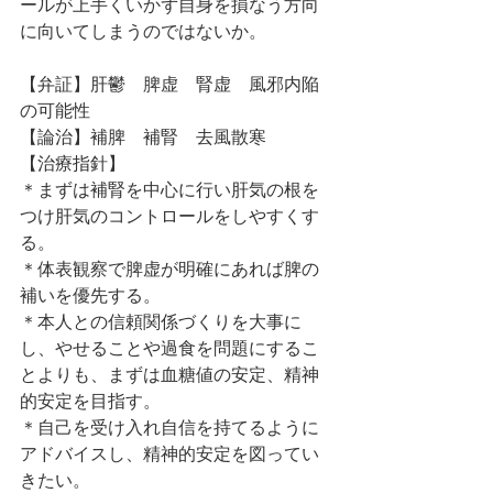
ールが上手くいかず自身を損なう方向
に向いてしまうのではないか。
【弁証】肝鬱　脾虚　腎虚　風邪内陥
の可能性
【論治】補脾　補腎　去風散寒
【治療指針】
＊まずは補腎を中心に行い肝気の根を
つけ肝気のコントロールをしやすくす
る。
＊体表観察で脾虚が明確にあれば脾の
補いを優先する。
＊本人との信頼関係づくりを大事に
し、やせることや過食を問題にするこ
とよりも、まずは血糖値の安定、精神
的安定を目指す。
＊自己を受け入れ自信を持てるように
アドバイスし、精神的安定を図ってい
きたい。