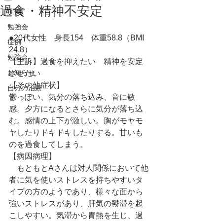
過食・精神不安定
症例
勉強会
●20代女性　身長154　体重58.8（BMI 
症例
24.8）
勉強会
【主訴】過食を抑えたい　精神を安定
お知らせ
させたい
【その他症状】
自分の治療
鬱っぽい、気分の落ち込み、音に敏
感。夕方になるとさらに気分が落ち込
む。感情の上下が激しい。胸がモヤモ
ヤしたりドキドキしたりする。甘いも
のを過食してしまう。
【病因病理】
　もともとAさんは対人関係において他
者に気を使いストレスを持ちやすいタ
イプの方のようであり、様々な面から
強いストレスがあり、肝気の鬱滞を起
こしやすい。気滞から胃熱を生じ、過